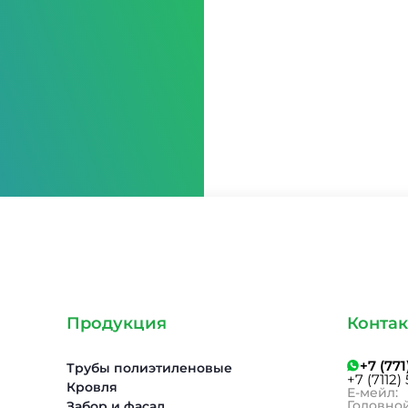
Продукция
Конта
+7 (77
Трубы полиэтиленовые
+7 (7112)
Кровля
Е-мейл:
Головной
Забор и фасад