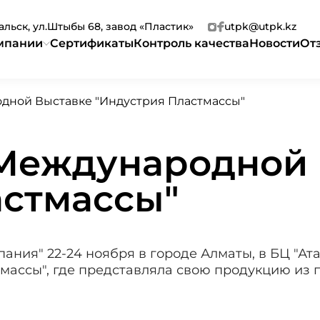
ральск, ул.Штыбы 68, завод «Пластик»
utpk@utpk.kz
мпании
Сертификаты
Контроль качества
Новости
От
одной Выставке "Индустрия Пластмассы"
 Международной
астмассы"
ния" 22-24 ноября в городе Алматы, в БЦ "Ата
ассы", где представляла свою продукцию из 