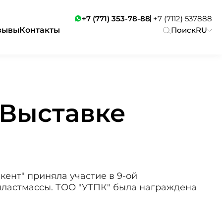
+7 (771) 353-78-88
+7 (7112) 537888
зывы
Контакты
Поиск
RU
 Выставке
кент" приняла участие в 9-ой
пластмассы. ТОО "УТПК" была награждена