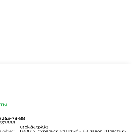
кты
1) 353-78-88
 537888
utpk@utpk.kz
 офис:
090007, г.Уральск, ул.Штыбы 68, завод «Пластик»