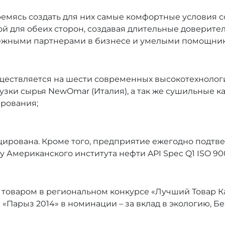
ремясь создать для них самые комфортные условия 
ой для обеих сторон, создавая длительные доверит
ежными партнерами в бизнесе и умелыми помощник
ществляется на шести современных высокотехнолог
грузки сырья NewOmar (Италия), а так же сушильные
рования;
рована. Кроме того, предприятие ежегодно подтве
мериканского института нефти API Spec Q1 ISO 9001
аром в региональном конкурсе «Лучший Товар Казахста
Парыз 2014» в номинации – за вклад в экологию, Безуп