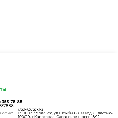
кты
1) 353-78-88
 537888
utpk@utpk.kz
 офис:
090007, г.Уральск, ул.Штыбы 68, завод «Пластик»
100019, г.Караганда, Саранское шоссе, 8/12