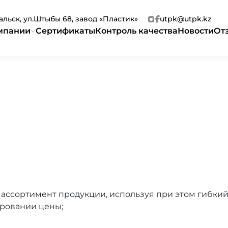
ральск, ул.Штыбы 68, завод «Пластик»
utpk@utpk.kz
мпании
Сертификаты
Контроль качества
Новости
От
ассортимент продукции, используя при этом гибкий
ировании цены;