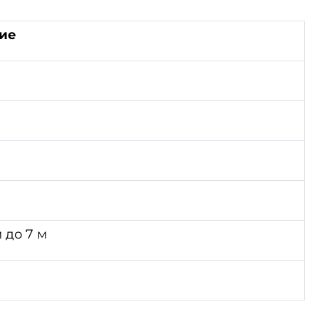
ие
м до 7 м