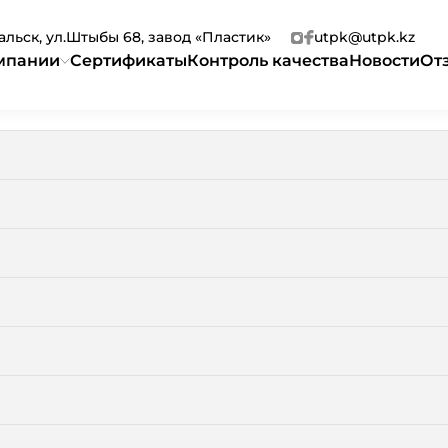
ральск, ул.Штыбы 68, завод «Пластик»
utpk@utpk.kz
мпании
Сертификаты
Контроль качества
Новости
От