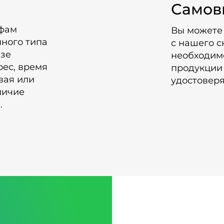
Самов
ифам
Вы можете
нного типа
с нашего с
азе
необходимо
рес, время
продукции 
вая или
удостовер
личие
.