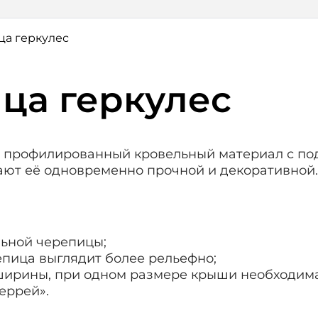
а геркулес
ца геркулес
ой профилированный кровельный материал с п
ают её одновременно прочной и декоративной.
льной черепицы;
епица выглядит более рельефно;
 ширины, при одном размере крыши необходим
еррей».