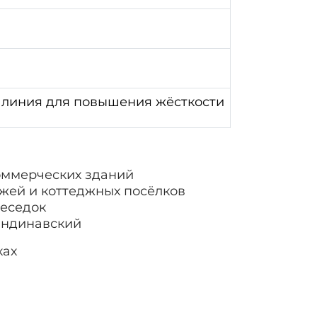
 линия для повышения жёсткости
оммерческих зданий
жей и коттеджных посёлков
беседок
андинавский
ках