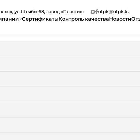
ральск, ул.Штыбы 68, завод «Пластик»
utpk@utpk.kz
мпании
Сертификаты
Контроль качества
Новости
От