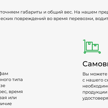
уточняем габариты и общий вес. На нашем пре
ческих повреждений во время перевозки, води
Самов
ифам
Вы можете
нного типа
с нашего с
азе
необходимо
рес, время
продукции 
вая или
удостовер
личие