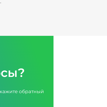
.
осы?
кажите обратный