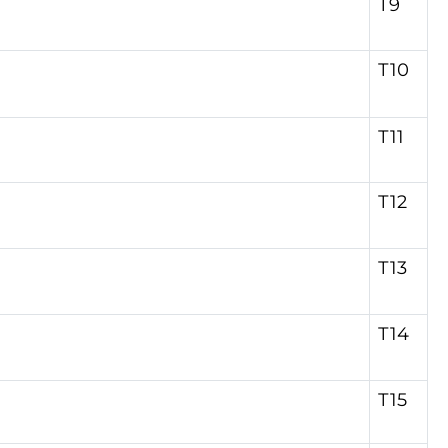
Т9
Т10
Т11
Т12
Т13
Т14
Т15