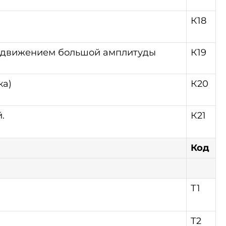
К18
м движением большой амплитуды
К19
ка)
К20
.
К21
Код
Т1
Т2