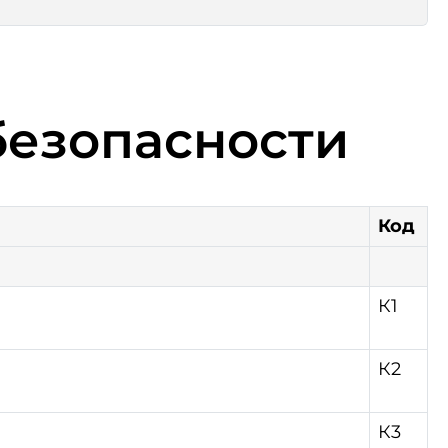
безопасности
Код
К1
К2
К3