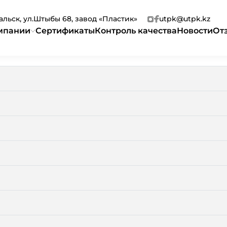
ральск, ул.Штыбы 68, завод «Пластик»
utpk@utpk.kz
мпании
Сертификаты
Контроль качества
Новости
От