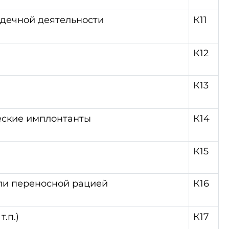
рдечной деятельности
К11
К12
К13
еские имплонтанты
К14
К15
ли переносной рацией
К16
.п.)
К17