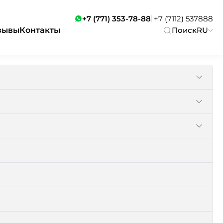
+7 (771) 353-78-88
+7 (7112) 537888
зывы
Контакты
Поиск
RU