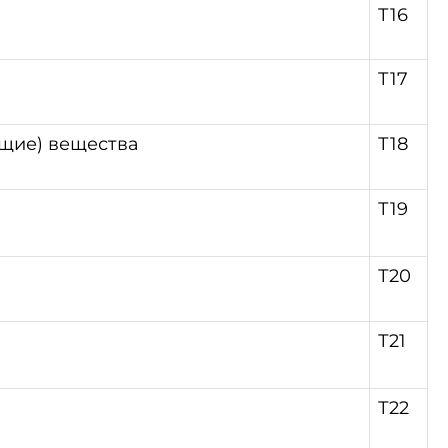
Т16
Т17
щие) вещества
Т18
Т19
Т20
Т21
Т22