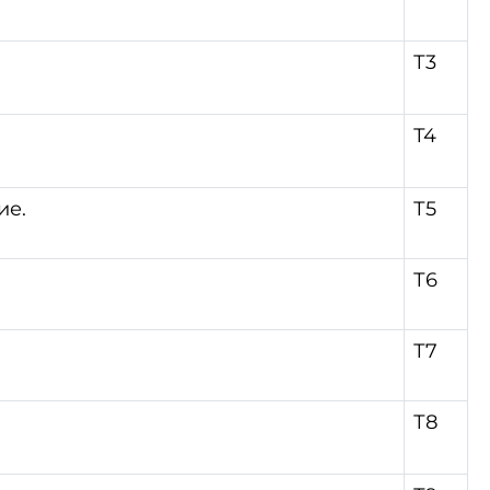
Т3
Т4
ие.
Т5
Т6
Т7
Т8