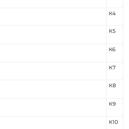
К4
К5
К6
К7
К8
К9
К10